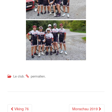
.
.
Le club
permalien
Navigation
Viking 76
Monschau 2019