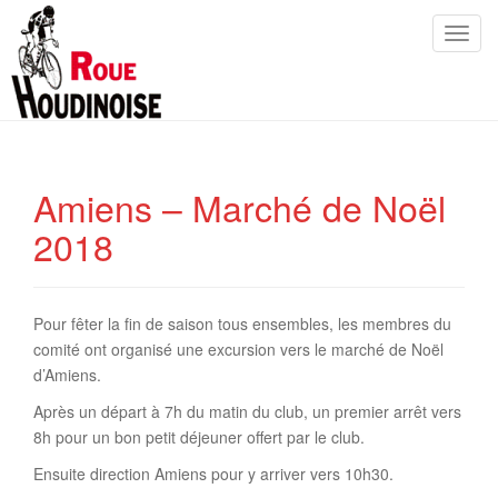
T
o
g
g
l
e
n
Amiens – Marché de Noël
a
2018
v
i
g
a
Pour fêter la fin de saison tous ensembles, les membres du
t
comité ont organisé une excursion vers le marché de Noël
i
d’Amiens.
o
Après un départ à 7h du matin du club, un premier arrêt vers
n
8h pour un bon petit déjeuner offert par le club.
Ensuite direction Amiens pour y arriver vers 10h30.