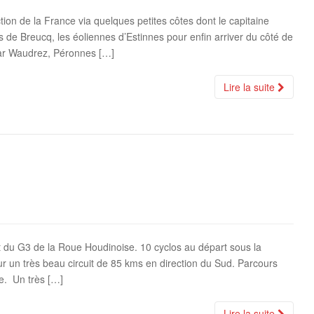
ction de la France via quelques petites côtes dont le capitaine
is de Breucq, les éoliennes d’Estinnes pour enfin arriver du côté de
 par Waudrez, Péronnes […]
Lire la suite
 du G3 de la Roue Houdinoise. 10 cyclos au départ sous la
ur un très beau circuit de 85 kms en direction du Sud. Parcours
re. Un très […]
Lire la suite