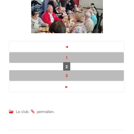
◄
1
2
3
►
.
.
Le club
permalien