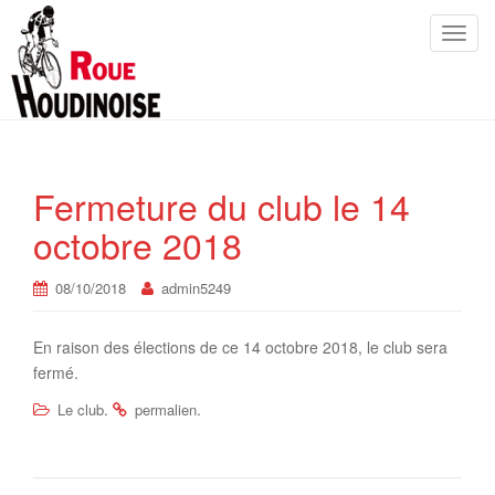
T
o
g
g
l
e
n
Fermeture du club le 14
a
octobre 2018
v
i
08/10/2018
admin5249
g
a
t
En raison des élections de ce 14 octobre 2018, le club sera
i
fermé.
o
.
.
Le club
permalien
n