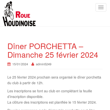
T
o
g
g
l
e
n
Dîner PORCHETTA –
a
Dimanche 25 février 2024
v
i
15/01/2024
admin5249
g
a
t
Le 25 février 2024 prochain sera organisé le dîner porchetta
i
du club à partir de 12h.
o
Les inscriptions se font au club en complétant la feuille
n
d’inscription disponible.
La clôture des inscriptions est planifiée le 15 février 2024.