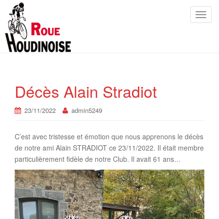
T
o
g
g
l
e
n
Décès Alain Stradiot
a
v
23/11/2022
admin5249
i
g
C’est avec tristesse et émotion que nous apprenons le décès
a
de notre ami Alain STRADIOT ce 23/11/2022. Il était membre
t
particulièrement fidèle de notre Club. Il avait 61 ans…
i
o
n