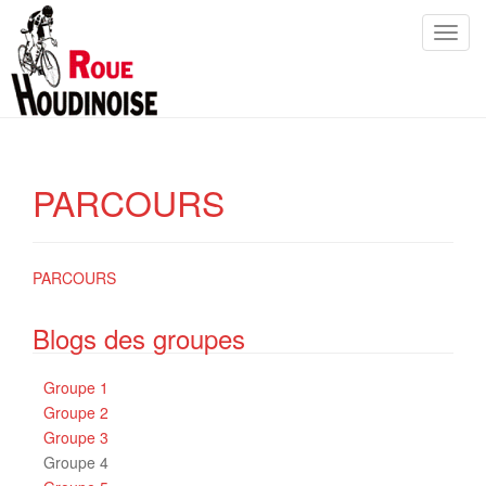
T
o
g
g
l
e
n
PARCOURS
a
v
i
PARCOURS
g
a
Blogs des groupes
t
i
o
Groupe 1
n
Groupe 2
Groupe 3
Groupe 4